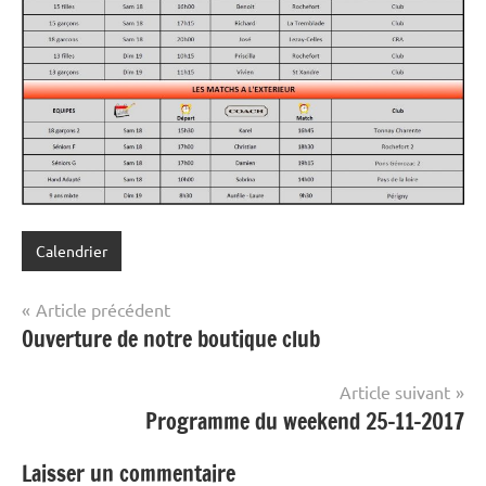
Calendrier
Navigation
Article précédent
Ouverture de notre boutique club
de
l’article
Article suivant
Programme du weekend 25-11-2017
Laisser un commentaire