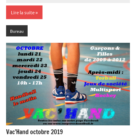
C.
commentaire
Lire la suite
Bureau
Vac’Hand octobre 2019