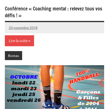
Conférence « Coaching mental : relevez tous vos
défis ! »
20 novembre 2018
Damien
Aucun
C.
commentaire
Lire la suite
Bureau