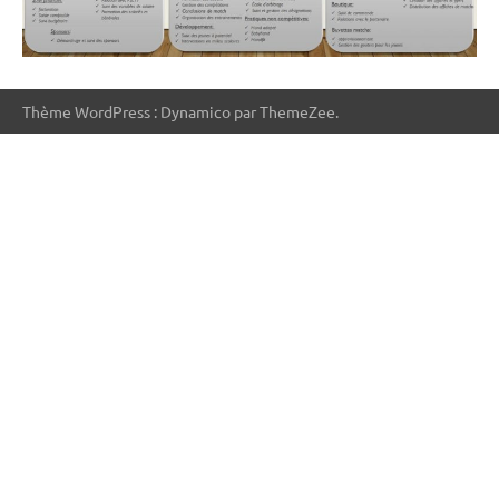
Thème WordPress : Dynamico par ThemeZee.