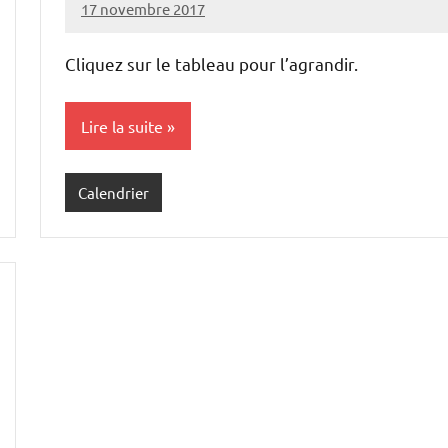
17 novembre 2017
Damien
Aucun
C.
commentaire
Cliquez sur le tableau pour l’agrandir.
Lire la suite
Calendrier