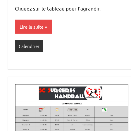
C.
commentaire
Cliquez sur le tableau pour l’agrandir.
Lire la suite
Calendrier