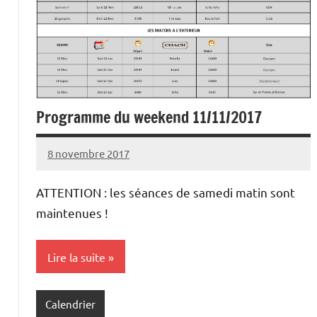
Programme du weekend 11/11/2017
8 novembre 2017
Damien
Aucun
C.
commentaire
ATTENTION : les séances de samedi matin sont
maintenues !
Lire la suite
Calendrier