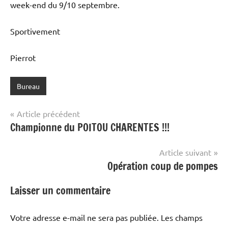
week-end du 9/10 septembre.
Sportivement
Pierrot
Bureau
Navigation
Article précédent
Championne du POITOU CHARENTES !!!
de
l’article
Article suivant
Opération coup de pompes
Laisser un commentaire
Votre adresse e-mail ne sera pas publiée.
Les champs