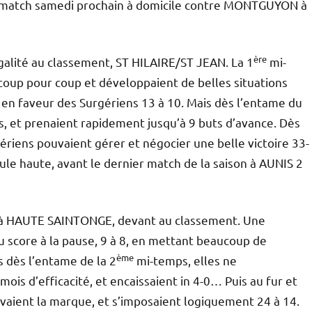
r match samedi prochain à domicile contre MONTGUYON à
ère
galité au classement, ST HILAIRE/ST JEAN. La 1
mi-
 coup pour coup et développaient de belles situations
s en faveur des Surgériens 13 à 10. Mais dès l’entame du
urs, et prenaient rapidement jusqu’à 9 buts d’avance. Dès
gériens pouvaient gérer et négocier une belle victoire 33-
le haute, avant le dernier match de la saison à AUNIS 2
nt à HAUTE SAINTONGE, devant au classement. Une
u score à la pause, 9 à 8, en mettant beaucoup de
ème
 dès l’entame de la 2
mi-temps, elles ne
ois d’efficacité, et encaissaient in 4-0… Puis au fur et
vaient la marque, et s’imposaient logiquement 24 à 14.