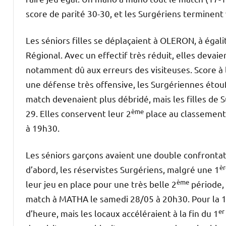
score de parité 30-30, et les Surgériens termine
Les séniors filles se déplaçaient à OLERON, à égal
Régional. Avec un effectif très réduit, elles devai
notamment dû aux erreurs des visiteuses. Score à l
une défense très offensive, les Surgériennes étouff
match devenaient plus débridé, mais les filles de 
ème
29. Elles conservent leur 2
place au classement
à 19h30.
Les séniors garçons avaient une double confrontat
èr
d’abord, les réservistes Surgériens, malgré une 1
ème
leur jeu en place pour une très belle 2
période, 
match à MATHA le samedi 28/05 à 20h30. Pour la 
er
d’heure, mais les locaux accéléraient à la fin du 1