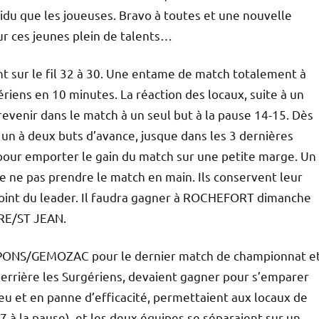
sidu que les joueuses. Bravo à toutes et une nouvelle
r ces jeunes plein de talents…
nt sur le fil 32 à 30. Une entame de match totalement à
ériens en 10 minutes. La réaction des locaux, suite à un
evenir dans le match à un seul but à la pause 14-15. Dès
 un à deux buts d’avance, jusque dans les 3 dernières
 pour emporter le gain du match sur une petite marge. Un
e ne pas prendre le match en main. Ils conservent leur
point du leader. Il faudra gagner à ROCHEFORT dimanche
IRE/ST JEAN.
à PONS/GEMOZAC pour le dernier match de championnat e
errière les Surgériens, devaient gagner pour s’emparer
jeu et en panne d’efficacité, permettaient aux locaux de
7 à la pause), et les deux équipes se séparaient sur un