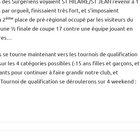
n des Surgériens voyaient ST HILAIRE/ST JEAN revenir à 1
 par orgueil, finissaient très fort, et s’imposaient
ème
a 2
place de pré-régional occupé par les visiteurs du
a une ½ finale de coupe 17 contre une équipe jouant en
ères…
 se tourne maintenant vers les tournois de qualification
r les 4 catégories possibles (-15 ans filles et garçons, et
tants pour continuer à faire grandir notre club, et
Tournoi de qualification se déroulerons sur 4 weekend :