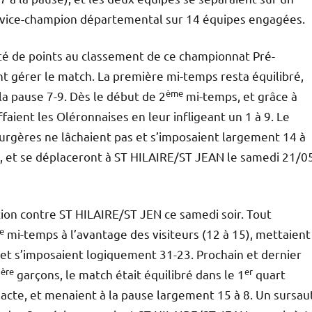
nt vice-champion départemental sur 14 équipes engagées.
ité de points au classement de ce championnat Pré-
ent gérer le match. La première mi-temps resta équilibré,
ème
a pause 7-9. Dès le début de 2
mi-temps, et grâce à
aient les Oléronnaises en leur infligeant un 1 à 9. Le
Surgères ne lâchaient pas et s’imposaient largement 14 à
, et se déplaceront à ST HILAIRE/ST JEAN le samedi 21/0
ion contre ST HILAIRE/ST JEN ce samedi soir. Tout
e
mi-temps à l’avantage des visiteurs (12 à 15), mettaient
et s’imposaient logiquement 31-23. Prochain et dernier
ère
er
1
garçons, le match était équilibré dans le 1
quart
acte, et menaient à la pause largement 15 à 8. Un sursau