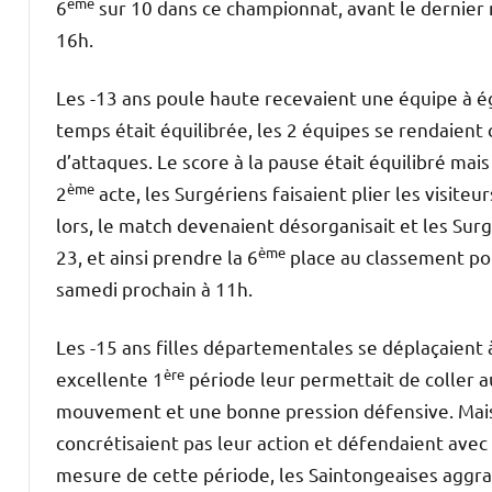
ème
6
sur 10 dans ce championnat, avant le dernie
16h.
Les -13 ans poule haute recevaient une équipe à é
temps était équilibrée, les 2 équipes se rendaient
d’attaques. Le score à la pause était équilibré mai
ème
2
acte, les Surgériens faisaient plier les visite
lors, le match devenaient désorganisait et les Sur
ème
23, et ainsi prendre la 6
place au classement pou
samedi prochain à 11h.
Les -15 ans filles départementales se déplaçaie
ère
excellente 1
période leur permettait de coller a
mouvement et une bonne pression défensive. Mais
concrétisaient pas leur action et défendaient avec m
mesure de cette période, les Saintongeaises aggra