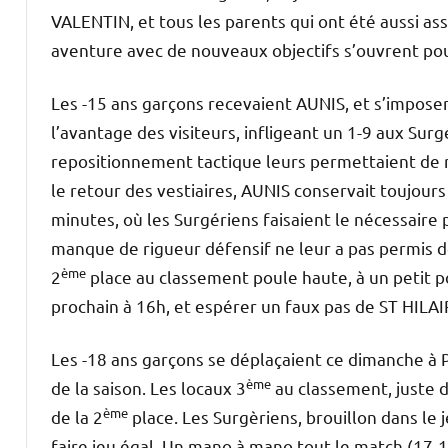
VALENTIN, et tous les parents qui ont été aussi as
aventure avec de nouveaux objectifs s’ouvrent pou
Les -15 ans garçons recevaient AUNIS, et s’impose
l’avantage des visiteurs, infligeant un 1-9 aux Surg
repositionnement tactique leurs permettaient de r
le retour des vestiaires, AUNIS conservait toujours
minutes, où les Surgériens faisaient le nécessaire
manque de rigueur défensif ne leur a pas permis d
ème
2
place au classement poule haute, à un petit 
prochain à 16h, et espérer un faux pas de ST HILA
Les -18 ans garçons se déplaçaient ce dimanche 
ème
de la saison. Les locaux 3
au classement, juste d
ème
de la 2
place. Les Surgèriens, brouillon dans le 
faire jeu égal. Un mano à mano tout le match (17-1