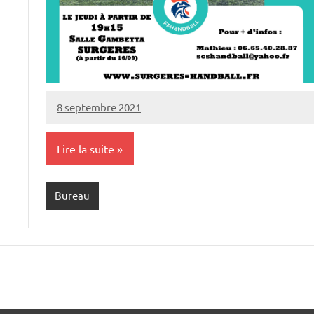
8 septembre 2021
Laure
Aucun
commentaire
Lire la suite
Bureau