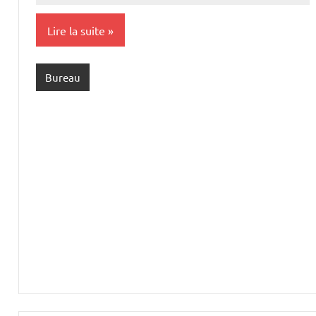
giraud
commentaire
Lire la suite
Bureau