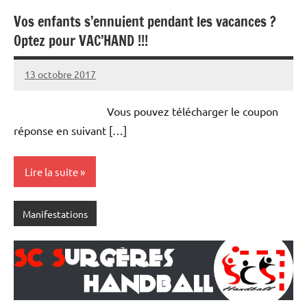
Vos enfants s’ennuient pendant les vacances ?
Optez pour VAC’HAND !!!
13 octobre 2017
Damien
Aucun
C.
commentaire
Vous pouvez télécharger le coupon
réponse en suivant […]
Lire la suite
Manifestations