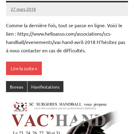
27 mars 2018
Damien
2
C.
commentaires
Comme la dernière fois, tout se passe en ligne. Voici le
lien : https://www.helloasso.com/associations/scs-
handball/evenements/vac-hand-avril-2018 N’hésitez pas
à nous contacter en cas de difficultés.
Lire la suite
Bureau
Manifestations