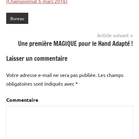
(Championnat 6 mars 2016)
Bureau
Navigation
Article suivant
Une première MAGIQUE pour le Hand Adapté !
de
l’article
Laisser un commentaire
Votre adresse e-mail ne sera pas publiée.
Les champs
obligatoires sont indiqués avec
*
Commentaire