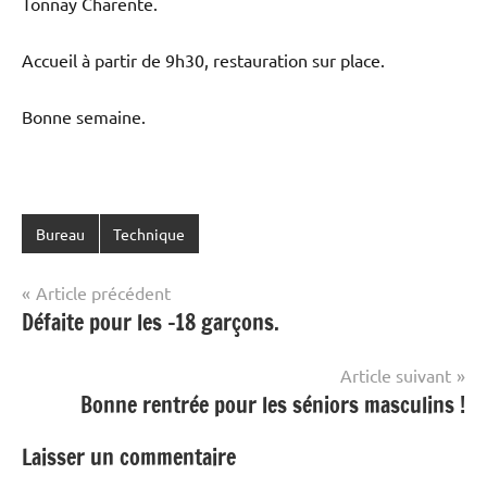
Tonnay Charente.
Accueil à partir de 9h30, restauration sur place.
Bonne semaine.
Bureau
Technique
Navigation
Article précédent
Défaite pour les -18 garçons.
de
l’article
Article suivant
Bonne rentrée pour les séniors masculins !
Laisser un commentaire