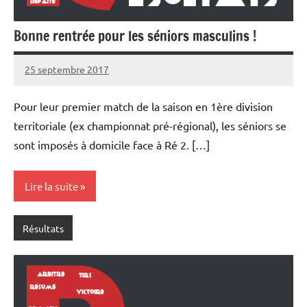
Bonne rentrée pour les séniors masculins !
25 septembre 2017
Damien
Aucun
C.
commentaire
Pour leur premier match de la saison en 1ère division
territoriale (ex championnat pré-régional), les séniors se
sont imposés à domicile face à Ré 2. […]
Lire la suite
Résultats