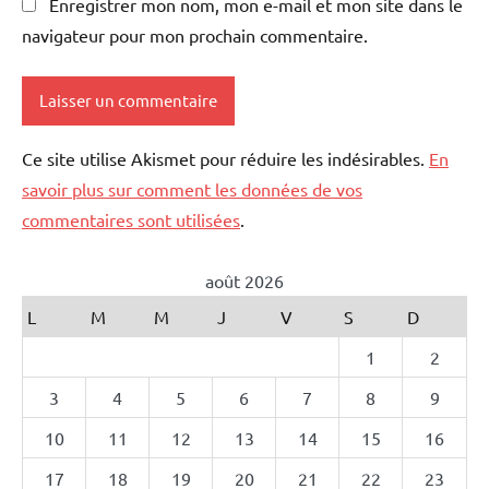
Enregistrer mon nom, mon e-mail et mon site dans le
navigateur pour mon prochain commentaire.
Ce site utilise Akismet pour réduire les indésirables.
En
savoir plus sur comment les données de vos
commentaires sont utilisées
.
août 2026
L
M
M
J
V
S
D
1
2
3
4
5
6
7
8
9
10
11
12
13
14
15
16
17
18
19
20
21
22
23