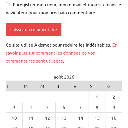
Enregistrer mon nom, mon e-mail et mon site dans le
navigateur pour mon prochain commentaire.
Ce site utilise Akismet pour réduire les indésirables.
En
savoir plus sur comment les données de vos
commentaires sont utilisées
.
août 2026
L
M
M
J
V
S
D
1
2
3
4
5
6
7
8
9
10
11
12
13
14
15
16