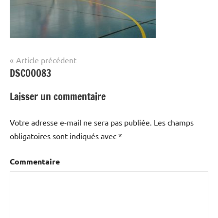
Navigation
Article précédent
DSC00083
de
l’article
Laisser un commentaire
Votre adresse e-mail ne sera pas publiée.
Les champs
obligatoires sont indiqués avec
*
Commentaire