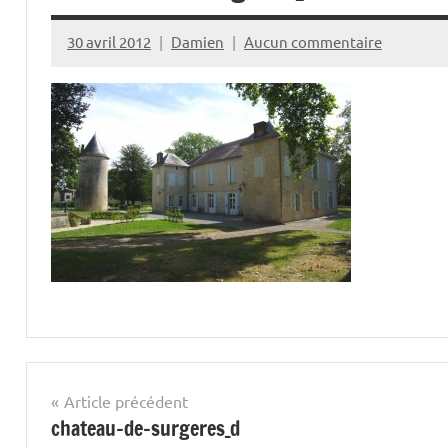
30 avril 2012
Damien
Aucun commentaire
Navigation
Article précédent
chateau-de-surgeres_d
de