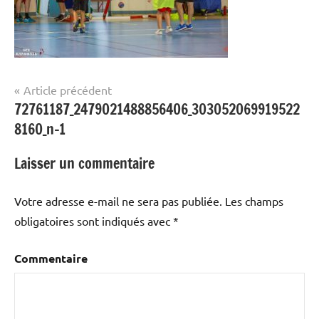
Navigation
Article précédent
72761187_2479021488856406_303052069919522
de
8160_n-1
l’article
Laisser un commentaire
Votre adresse e-mail ne sera pas publiée.
Les champs
obligatoires sont indiqués avec
*
Commentaire