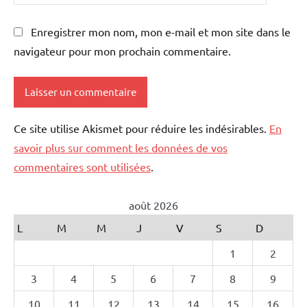
Enregistrer mon nom, mon e-mail et mon site dans le
navigateur pour mon prochain commentaire.
Ce site utilise Akismet pour réduire les indésirables.
En
savoir plus sur comment les données de vos
commentaires sont utilisées
.
août 2026
L
M
M
J
V
S
D
1
2
3
4
5
6
7
8
9
10
11
12
13
14
15
16