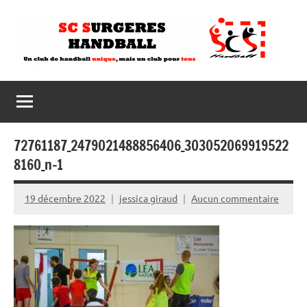
Aller
au
contenu
72761187_2479021488856406_303052069919522
8160_n-1
19 décembre 2022
jessica giraud
Aucun commentaire